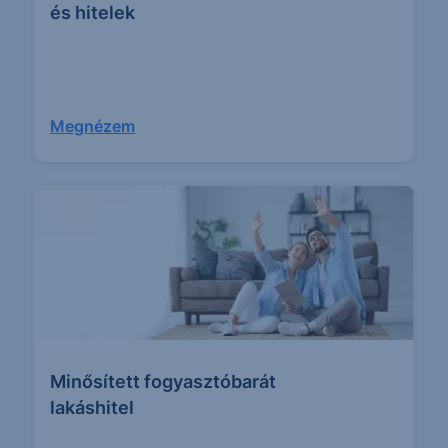
és hitelek
Megnézem
Minősített fogyasztó­barát
lakáshitel