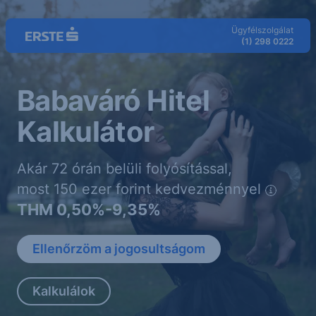
Ugrás a fő tartalomra
Ügyfélszolgálat
(1) 298 0222
Babaváró Hitel
Kalkulátor
Akár 72 órán belüli folyósítással,
most 150 ezer forint kedvezménnyel
info
THM 0,50%-9,35%
Ellenőrzöm a jogosultságom
Kalkulálok