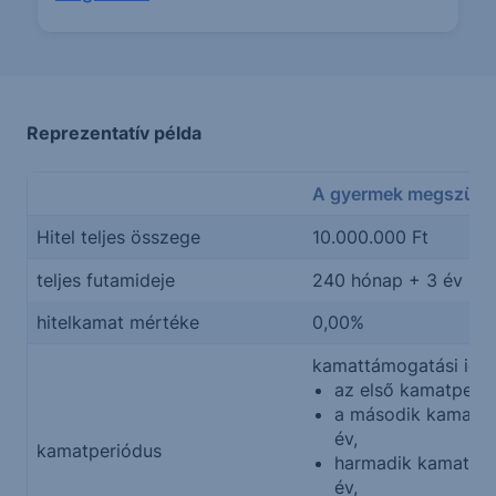
Reprezentatív példa
A gyermek megszület
Hitel teljes összege
10.000.000 Ft
teljes futamideje
240 hónap + 3 év
hitelkamat mértéke
0,00%
kamattámogatási idő
az első kamatperió
a második kamatpe
év,
kamatperiódus
harmadik kamatper
év,