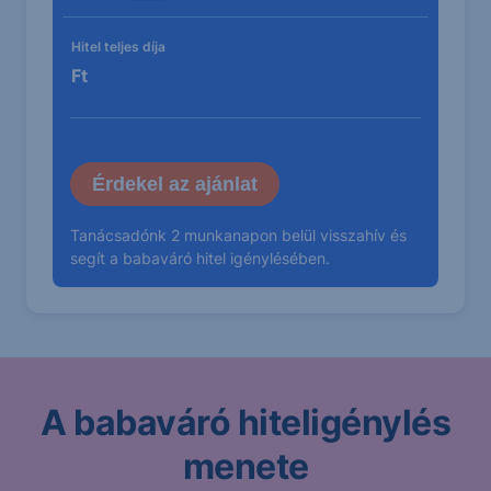
Hitel teljes díja
Ft
Érdekel az ajánlat
Tanácsadónk 2 munkanapon belül visszahív és
segít a babaváró hitel igénylésében.
A babaváró hiteligénylés
menete