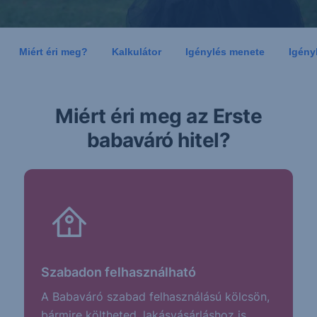
Miért éri meg?
Kalkulátor
Igénylés menete
Igény
Miért éri meg az Erste
babaváró hitel?
Szabadon felhasználható
A Babaváró szabad felhasználású kölcsön,
bármire költheted, lakásvásárláshoz is