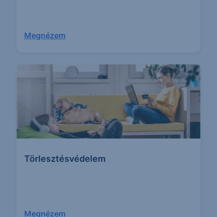
Megnézem
Törlesztés­védelem
Megnézem