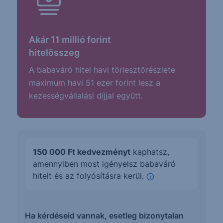
Akár 11 millió forint
hitelösszeg
A babaváró hitel havi törlesztőrészlete
maximum havi 51 ezer forint lesz a
kezességvállalási díjjal együtt.
150 000 Ft kedvezményt
kaphatsz,
amennyiben most igényelsz babaváró
hitelt és az folyósításra kerül.
info
Ha kérdéseid vannak, esetleg bizonytalan