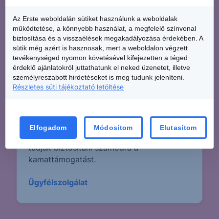
Az Erste weboldalán sütiket használunk a weboldalak
működtetése, a könnyebb használat, a megfelelő színvonal
biztosítása és a visszaélések megakadályozása érdekében. A
sütik még azért is hasznosak, mert a weboldalon végzett
3.
tevékenységed nyomon követésével kifejezetten a téged
érdeklő ajánlatokról juttathatunk el neked üzenetet, illetve
személyreszabott hirdetéseket is meg tudunk jeleníteni.
Folyósítás utáni teendők
Részletes süti tájékoztató letöltése
A babaváró hitel folyósítása utáni
hónapban elkezdődik a törlesztés. Ha
megszületett a gyermek, jelezd felénk az
Elfogadom
Módosítom
Elutasítom
alábbi linken található elérhetőségen. Így
tudjuk biztosítani számodra a
kamattámogatást.
Ügyfélszolgálat