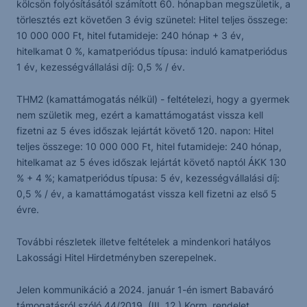
kölcsön folyósításától számított 60. hónapban megszületik, a
törlesztés ezt követően 3 évig szünetel: Hitel teljes összege:
10 000 000 Ft, hitel futamideje: 240 hónap + 3 év,
hitelkamat 0 %, kamatperiódus típusa: induló kamatperiódus
1 év, kezességvállalási díj: 0,5 % / év.
THM2 (kamattámogatás nélkül) - feltételezi, hogy a gyermek
nem születik meg, ezért a kamattámogatást vissza kell
fizetni az 5 éves időszak lejártát követő 120. napon: Hitel
teljes összege: 10 000 000 Ft, hitel futamideje: 240 hónap,
hitelkamat az 5 éves időszak lejártát követő naptól ÁKK 130
% + 4 %; kamatperiódus típusa: 5 év, kezességvállalási díj:
0,5 % / év, a kamattámogatást vissza kell fizetni az első 5
évre.
További részletek illetve feltételek a mindenkori hatályos
Lakossági Hitel Hirdetményben szerepelnek.
Jelen kommunikáció a 2024. január 1-én ismert Babaváró
támogatásról szóló 44/2019. (III. 12.) Korm. rendelet,