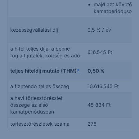
majd azt követően
kamatperiódusok 5
kezességvállalási díj
0,5 % / év
a hitel teljes díja, a benne
616.545 Ft
foglalt jutalék, költség és adó
teljes hiteldíj mutató (THM)
*
0,50 %
a fizetendő teljes összeg
10.616.545 Ft
a havi törlesztőrészlet
összege az első
45 834 Ft
kamatperiódusban
törlesztőrészletek száma
276