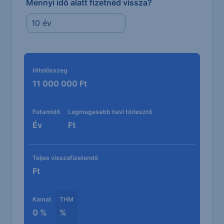
Mennyi idő alatt fizetnéd vissza?
Kalkuláció eredménye
Hitelösszeg
11 000 000
Ft
Futamidő
Legmagasabb havi törlesztő
Év
Ft
Teljes visszafizetendő
Ft
Kamat
THM
0
%
%