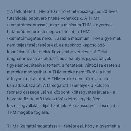
*
A feltüntetett THM a 10 millió Ft hitelösszegű és 20 éves
futamidejű babaváró hitelre vonatkozik. A THM1
(kamattámogatással), azaz a minimum THM a gyermek
határidőben történő megszületését, a THM2
(kamattámogatás nélkül), azaz a maximum THM a gyermek
nem teljesítését feltételezi, az azokhoz kapcsolódó
kondícionális feltételek figyelembe vételével. A THM
meghatározása az aktuális és a hatályos jogszabályok
figyelembevételével történt, a feltételek változása esetén a
mértéke módosulhat. A THM értéke nem tükrözi a hitel
árfolyamkockázatát. A THM értéke nem tükrözi a hitel
kamatkockázatát. A támogatott személyek a kölcsön
fennálló összege után a központi költségvetés javára - a
havonta fizetendő törlesztőrészlettel egyidejűleg -
kezességvállalási díjat fizetnek. A kezességvállalási díjat a
THM magába foglalja.
THM1 (kamattámogatással) - feltételezi, hogy a gyermek a