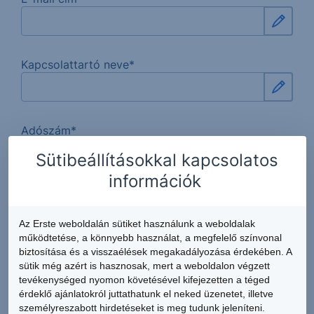
Kapcsolattartó neve*
Adószám*
Sütibeállításokkal kapcsolatos
információk
Mobilszám*
Az Erste weboldalán sütiket használunk a weboldalak
működtetése, a könnyebb használat, a megfelelő színvonal
biztosítása és a visszaélések megakadályozása érdekében. A
Számlaajánlat*
sütik még azért is hasznosak, mert a weboldalon végzett
tevékenységed nyomon követésével kifejezetten a téged
érdeklő ajánlatokról juttathatunk el neked üzenetet, illetve
személyreszabott hirdetéseket is meg tudunk jeleníteni.