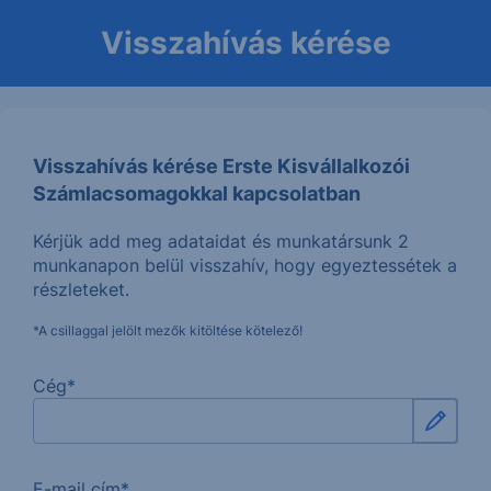
Visszahívás kérése
Visszahívás kérése Erste Kisvállalkozói
Számlacsomagokkal kapcsolatban
Kérjük add meg adataidat és munkatársunk 2
munkanapon belül visszahív, hogy egyeztessétek a
részleteket.
*A csillaggal jelölt mezők kitöltése kötelező!
Cég*
E-mail cím*