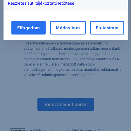
Részletes süti tájékoztató letöltése
Bankfiók*
Elfogadom
Módosítom
Elutasítom
A „Visszahívást kérek” gombra kattintással kijelentem, hogy
az értesítésem érdekében megadott személyes adataimat
(ideértve különösen a telefonszám és az e-mail cím
adataimat is) vállalkozói minőségemben adtam meg a Bank
részére és egyben tudomásom van arról, hogy az általam
megadott adatok nem minősülnek személyes adatnak és a
Bank a jelen felületen, megadott vállalkozói
elérhetőségeimen megkereshet akár ajánlattal, reklámmal is
vállalkozói minőségemmel összefüggésben.
Visszahívást kérek
A tájékoztatás nem teljes körű és nem minősül